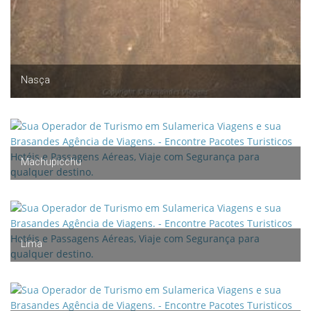
Nasça
Machupicchu
Lima