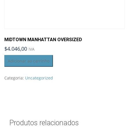
MIDTOWN MANHATTAN OVERSIZED
$4.046,00
IVA
Midtown
Adicionar ao carrinho
Manhattan
Oversized
quantidade
Categoria:
Uncategorized
Produtos relacionados