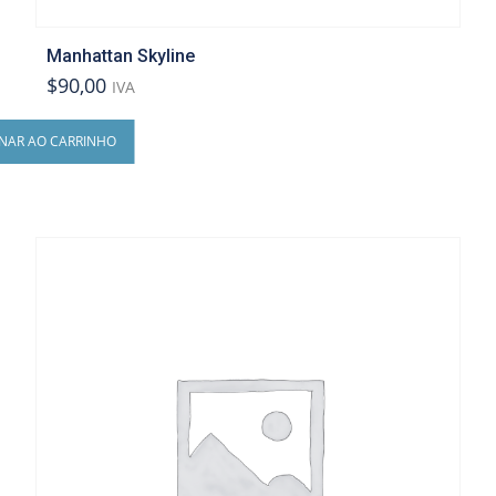
Manhattan Skyline
$90,00
IVA
ONAR AO CARRINHO