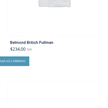
Belmond British Pullman
$234,00
IVA
ONAR AO CARRINHO