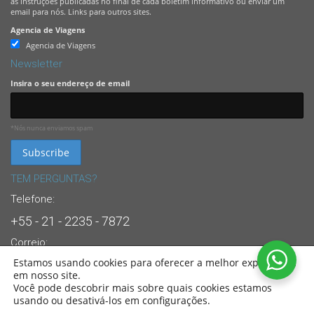
as instruções publicadas no final de cada boletim informativo ou enviar um
email para nós. Links para outros sites.
Agencia de Viagens
Agencia de Viagens
Newsletter
Insira o seu endereço de email
*Nós nunca enviamos spam
TEM PERGUNTAS?
Telefone:
+55 - 21 - 2235 - 7872
Correio:
Estamos usando cookies para oferecer a melhor experiência
info@brasandes.com
em nosso site.
24/7 Suporte Dedicado ao Cliente
Você pode descobrir mais sobre quais cookies estamos
usando ou desativá-los em configurações.