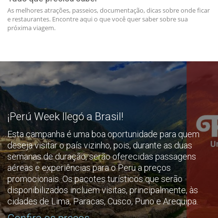
As melhores atrações, passeios, documentação, dicas sobre onde ficar
e restaurantes. Encontre aqui o que você quer saber sobre sua
próxima viagem.
¡Perú Week llegó a Brasil!
Esta campanha é uma boa oportunidade para quem
deseja visitar o país vizinho, pois, durante as duas
semanas de duração, serão oferecidas passagens
aéreas e experiências para o Peru a preços
promocionais. Os pacotes turísticos que serão
disponibilizados incluem visitas, principalmente, às
cidades de Lima, Paracas, Cusco, Puno e Arequipa.