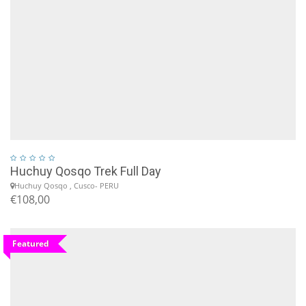
Huchuy Qosqo Trek Full Day
Huchuy Qosqo , Cusco- PERU
€108,00
Featured