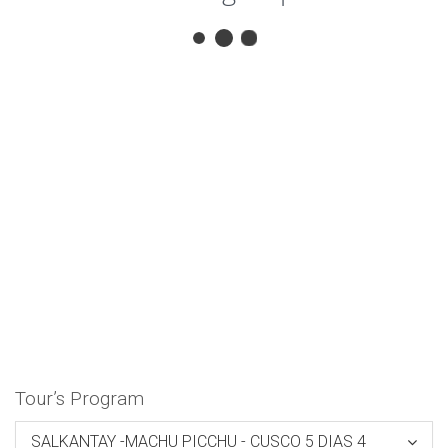
Trilha Inca Salkantay 5
Dias / 4 Noites
LIMA - CUSCO – MOLLEPATA –
SALKANTAY – MACHU PICCHU –
3
CUSCO
Close
Tour’s Program
SALKANTAY -MACHU PICCHU - CUSCO 5 DIAS 4