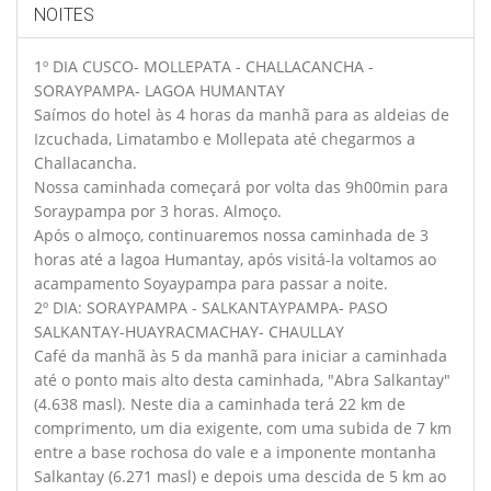
NOITES
1º DIA CUSCO- MOLLEPATA - CHALLACANCHA -
SORAYPAMPA- LAGOA HUMANTAY
Saímos do hotel às 4 horas da manhã para as aldeias de
Izcuchada, Limatambo e Mollepata até chegarmos a
Challacancha.
Nossa caminhada começará por volta das 9h00min para
Soraypampa por 3 horas. Almoço.
Após o almoço, continuaremos nossa caminhada de 3
horas até a lagoa Humantay, após visitá-la voltamos ao
acampamento Soyaypampa para passar a noite.
2º DIA: SORAYPAMPA - SALKANTAYPAMPA- PASO
SALKANTAY-HUAYRACMACHAY- CHAULLAY
Café da manhã às 5 da manhã para iniciar a caminhada
até o ponto mais alto desta caminhada, "Abra Salkantay"
(4.638 masl). Neste dia a caminhada terá 22 km de
comprimento, um dia exigente, com uma subida de 7 km
entre a base rochosa do vale e a imponente montanha
Salkantay (6.271 masl) e depois uma descida de 5 km ao