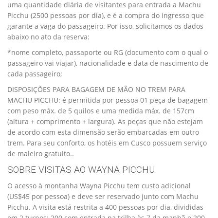
uma quantidade diária de visitantes para entrada a Machu
Picchu (2500 pessoas por dia), e é a compra do ingresso que
garante a vaga do passageiro. Por isso, solicitamos os dados
abaixo no ato da reserva:
*nome completo, passaporte ou RG (documento com o qual o
passageiro vai viajar), nacionalidade e data de nascimento de
cada passageiro;
DISPOSIÇÕES PARA BAGAGEM DE MÃO NO TREM PARA
MACHU PICCHU: é permitida por pessoa 01 peça de bagagem
com peso máx. de 5 quilos e uma medida máx. de 157cm
(altura + comprimento + largura). As peças que não estejam
de acordo com esta dimensão serão embarcadas em outro
trem. Para seu conforto, os hotéis em Cusco possuem serviço
de maleiro gratuito..
SOBRE VISITAS AO WAYNA PICCHU
O acesso à montanha Wayna Picchu tem custo adicional
(US$45 por pessoa) e deve ser reservado junto com Machu
Picchu. A visita está restrita a 400 pessoas por dia, divididas
em 2 turnos: 200 com entrada na trilha às 7 da manhã e 200