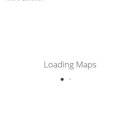
$0,00
Loading Maps
Passeio Inesquecível
a Bahia 6 Dias / 5
Noites
BAHIA HISTORICA - ILHAS DOS
FRADES E ITAPARICA - PRAIA DO
FORTE - MORRO SÃO PAULO
Close