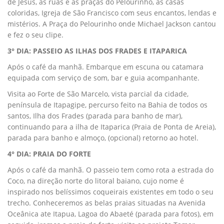
de Jesus, as ruas e as praças do Pelourinho, as casas
coloridas, Igreja de São Francisco com seus encantos, lendas e
mistérios. A Praça do Pelourinho onde Michael Jackson cantou
e fez o seu clipe.
3° DIA: PASSEIO AS ILHAS DOS FRADES E ITAPARICA
Após o café da manhã. Embarque em escuna ou catamara
equipada com serviço de som, bar e guia acompanhante.
Visita ao Forte de São Marcelo, vista parcial da cidade,
península de Itapagipe, percurso feito na Bahia de todos os
santos, Ilha dos Frades (parada para banho de mar),
continuando para a ilha de Itaparica (Praia de Ponta de Areia),
parada para banho e almoço, (opcional) retorno ao hotel.
4° DIA: PRAIA DO FORTE
Após o café da manhã. O passeio tem como rota a estrada do
Coco, na direção norte do litoral baiano, cujo nome é
inspirado nos belíssimos coqueirais existentes em todo o seu
trecho. Conheceremos as belas praias situadas na Avenida
Oceânica ate Itapua, Lagoa do Abaeté (parada para fotos), em