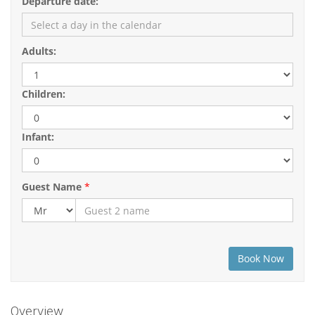
Departure date:
Adults:
Children:
Infant:
Guest Name
*
Overview