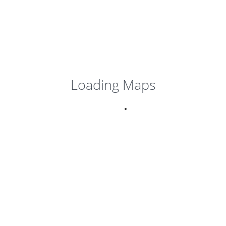
$0,00
Loading Maps
São Paulo Express 3
Dias/ 2 Noites
SÃO PAULO - CAMPOS DO
JORDÃO
Close